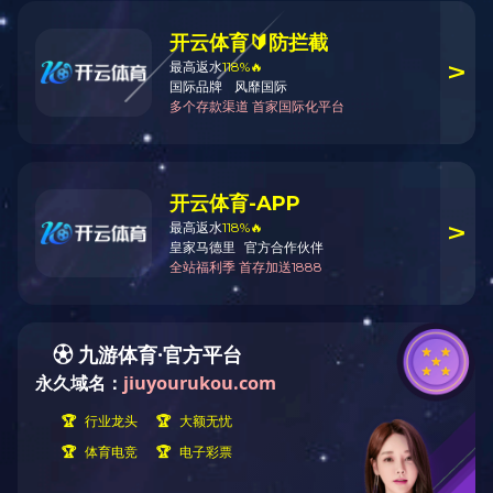
董事长致辞
公司简介
董事长致辞
员工风采
企业风采