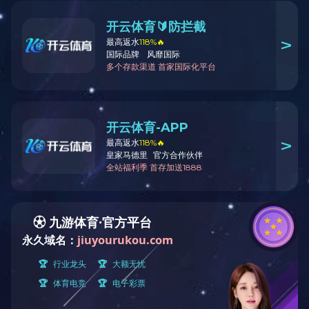
行业新闻
公司新闻
行业新闻
七月的骄阳炙烤着浙江某大
对蒋总而言，这不仅是一次新
蒋总的装卸车队中英轩装
从试炼到专一：相知相契