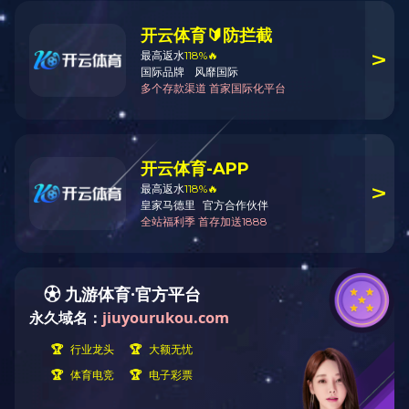
锯切与砂光工段
拼搏在线官方网站
备料工段
后处理工段
锯切与砂光工段