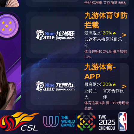
首页
>> 锯切与砂光工段
-18