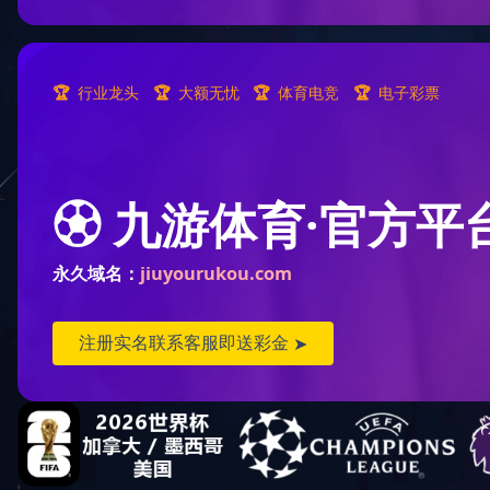
锯
拼搏在线官方网站
备料工段
后处理工段
锯切与砂光工段